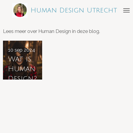
Ga
Human Design Utrecht
direct
naar
Lees meer over Human Design in deze blog.
de
hoofdinhoud
10 sep 2024
Wat is
Human
Design?