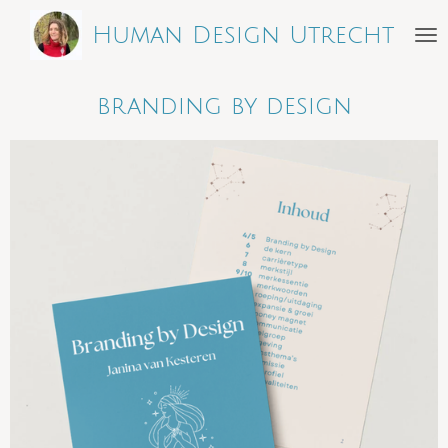
Ga
Human Design Utrecht
direct
naar
branding by design
de
hoofdinhoud